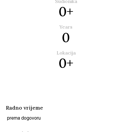
Sudionika
0+
Years
0
Lokacija
0+
Radno vrijeme
prema dogovoru